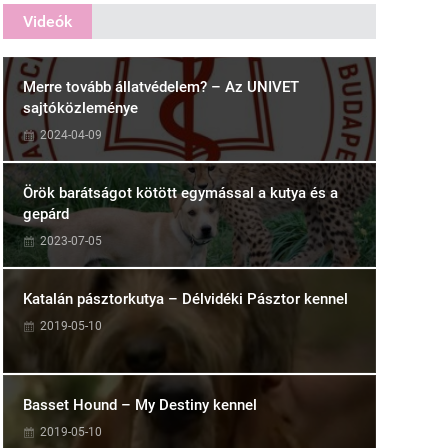
Videók
Merre tovább állatvédelem? – Az UNIVET
sajtóközleménye
2024-04-09
Örök barátságot kötött egymással a kutya és a
gepárd
2023-07-05
Katalán pásztorkutya – Délvidéki Pásztor kennel
2019-05-10
Basset Hound – My Destiny kennel
2019-05-10