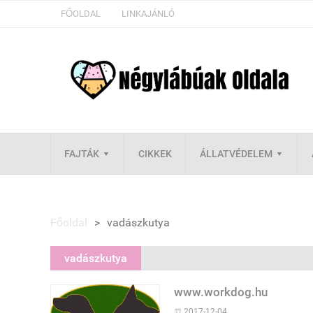
FŐOLDAL
LINKAJÁNLÓ
FAJTÁK
CIKKEK
ÁLLATVÉDELEM
Főoldal
>
vadászkutya
vadászkutya
www.workdog.hu
2017-12-04