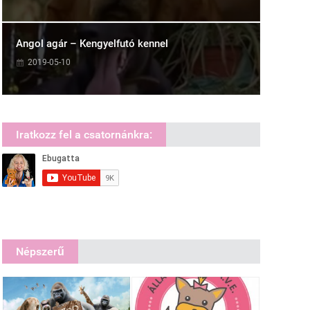
Angol agár – Kengyelfutó kennel
2019-05-10
Iratkozz fel a csatornánkra:
Népszerű