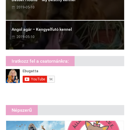
2019-05-10
Angol agár – Kengyelfutó kennel
2019-05-10
Iratkozz fel a csatornánkra:
Népszerű