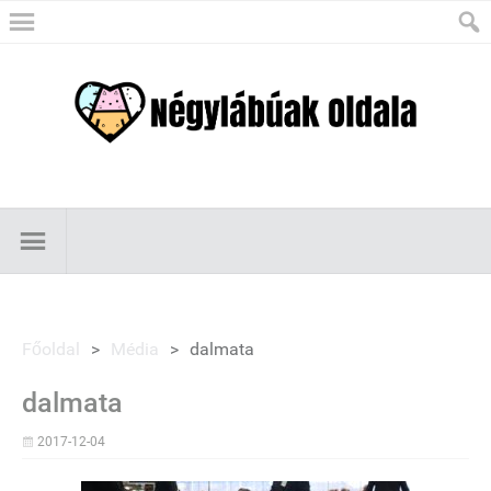
Főoldal
>
Média
>
dalmata
dalmata
2017-12-04