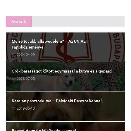
Videók
Merre tovább állatvédelem? – Az UNIVET
sajtóközleménye
2024-04-09
Örök barátságot kötött egymással a kutya és a gepárd
2023-07-05
Katalán pásztorkutya – Délvidéki Pásztor kennel
2019-05-10
Basset Hound – My Destiny kennel