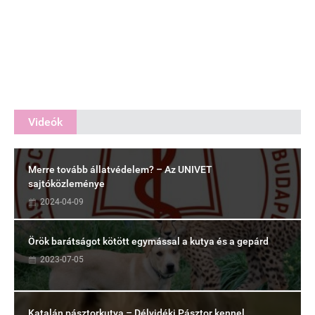
Videók
Merre tovább állatvédelem? – Az UNIVET
sajtóközleménye
2024-04-09
Örök barátságot kötött egymással a kutya és a gepárd
2023-07-05
Katalán pásztorkutya – Délvidéki Pásztor kennel