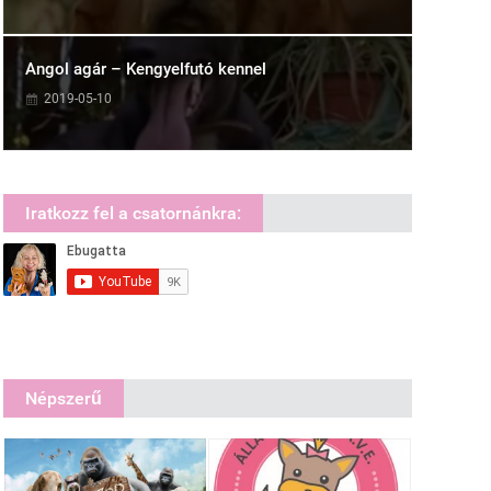
Angol agár – Kengyelfutó kennel
2019-05-10
Iratkozz fel a csatornánkra:
Népszerű