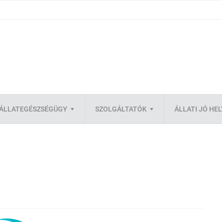
ÁLLATEGÉSZSÉGÜGY
SZOLGÁLTATÓK
ÁLLATI JÓ HE