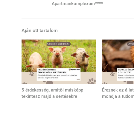
Apartmankomplexum****
Ajánlott tartalom
5 érdekesség, amitől másképp
Éreznek az álla
tekintesz majd a sertésekre
mondja a tudo