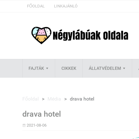
FŐOLDAL
LINKAJÁNLÓ
FAJTÁK
CIKKEK
ÁLLATVÉDELEM
Főoldal
>
Média
>
drava hotel
drava hotel
2021-08-06