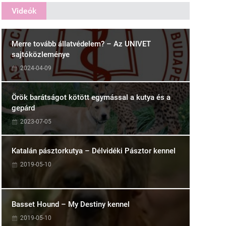
Videók
Merre tovább állatvédelem? – Az UNIVET
sajtóközleménye
2024-04-09
Örök barátságot kötött egymással a kutya és a
gepárd
2023-07-05
Katalán pásztorkutya – Délvidéki Pásztor kennel
2019-05-10
Basset Hound – My Destiny kennel
2019-05-10