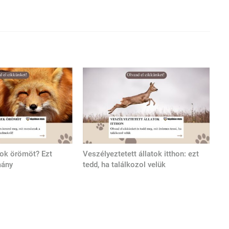
tok örömöt? Ezt
Veszélyeztetett állatok itthon: ezt
mány
tedd, ha találkozol velük