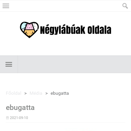
Főoldal
>
Média
>
ebugatta
ebugatta
2021-09-10