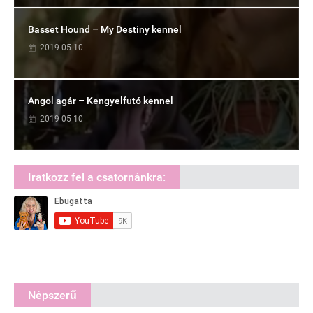
Basset Hound – My Destiny kennel
2019-05-10
Angol agár – Kengyelfutó kennel
2019-05-10
Iratkozz fel a csatornánkra:
Népszerű