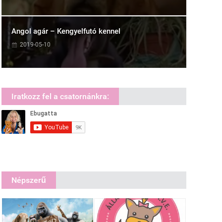
Angol agár – Kengyelfutó kennel
2019-05-10
Iratkozz fel a csatornánkra:
Népszerű