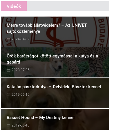
Videók
Merre tovább állatvédelem? – Az UNIVET
sajtóközleménye
2024-04-09
Örök barátságot kötött egymással a kutya és a
gepárd
2023-07-05
Katalán pásztorkutya – Délvidéki Pásztor kennel
2019-05-10
Basset Hound – My Destiny kennel
2019-05-10