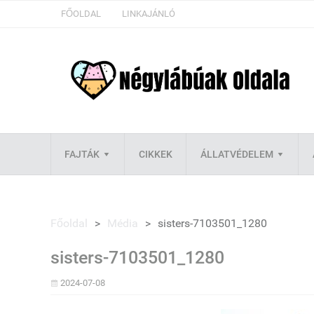
FŐOLDAL
LINKAJÁNLÓ
FAJTÁK
CIKKEK
ÁLLATVÉDELEM
Főoldal
>
Média
>
sisters-7103501_1280
sisters-7103501_1280
2024-07-08