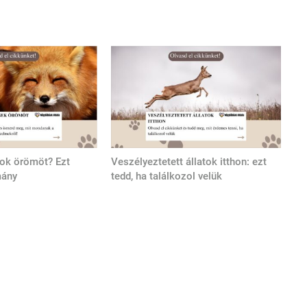
tok örömöt? Ezt
Veszélyeztetett állatok itthon: ezt
mány
tedd, ha találkozol velük