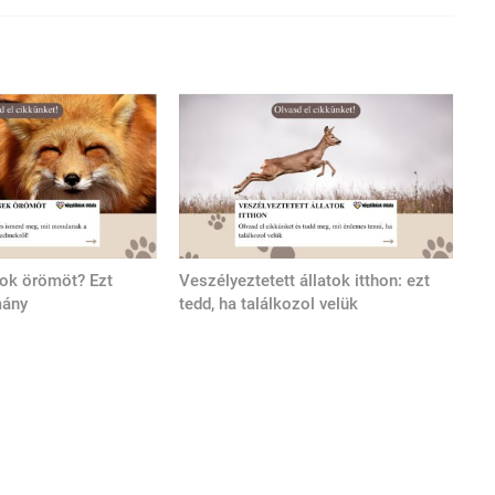
tok örömöt? Ezt
Veszélyeztetett állatok itthon: ezt
mány
tedd, ha találkozol velük