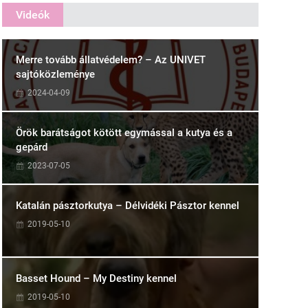
Videók
Merre tovább állatvédelem? – Az UNIVET
sajtóközleménye
2024-04-09
Örök barátságot kötött egymással a kutya és a
gepárd
2023-07-05
Katalán pásztorkutya – Délvidéki Pásztor kennel
2019-05-10
Basset Hound – My Destiny kennel
2019-05-10