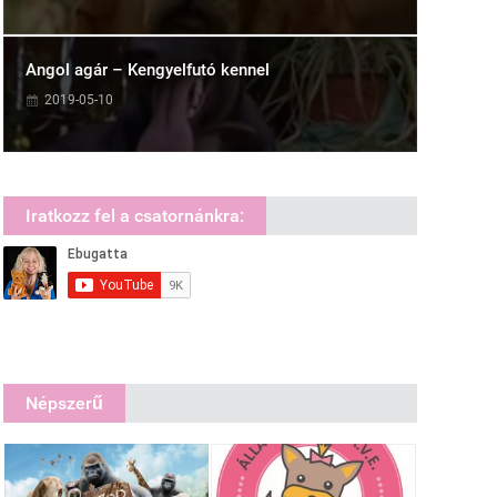
Angol agár – Kengyelfutó kennel
2019-05-10
Iratkozz fel a csatornánkra:
Népszerű