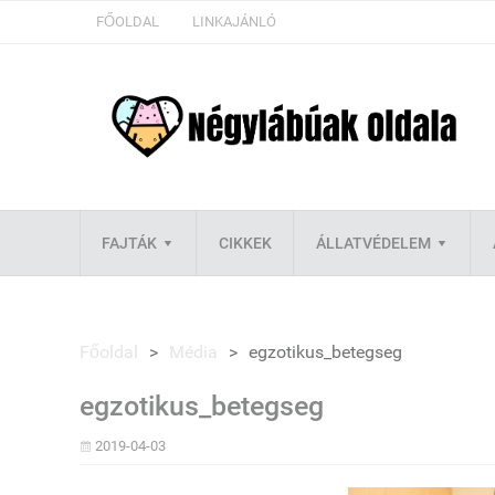
FŐOLDAL
LINKAJÁNLÓ
FAJTÁK
CIKKEK
ÁLLATVÉDELEM
Főoldal
>
Média
>
egzotikus_betegseg
egzotikus_betegseg
2019-04-03