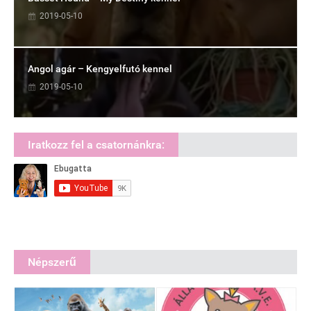
2019-05-10
Angol agár – Kengyelfutó kennel
2019-05-10
Iratkozz fel a csatornánkra:
Népszerű