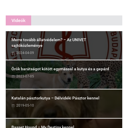
Videók
Merre tovább állatvédelem? – Az UNIVET
sajtóközleménye
2024-04-09
Örök barátságot kötött egymással a kutya és a gepárd
2023-07-05
Katalán pásztorkutya – Délvidéki Pásztor kennel
2019-05-10
Basset Hound – My Destiny kennel