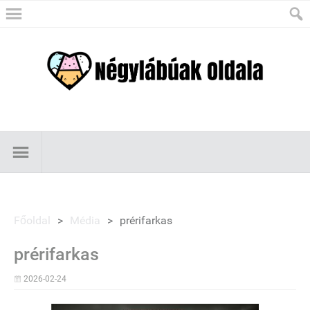
Főoldal
>
Média
>
prérifarkas
prérifarkas
2026-02-24