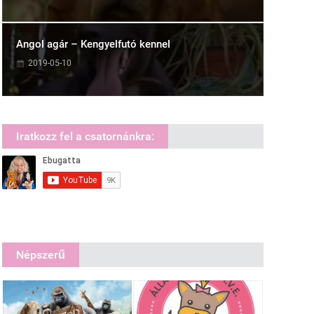
Angol agár – Kengyelfutó kennel
2019-05-10
Iratkozz fel a csatornánkra:
Népszerű