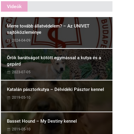
Videók
Merre tovább állatvédelem? – Az UNIVET
sajtóközleménye
2024-04-09
Örök barátságot kötött egymással a kutya és a
gepárd
2023-07-05
Katalán pásztorkutya – Délvidéki Pásztor kennel
2019-05-10
Basset Hound – My Destiny kennel
2019-05-10