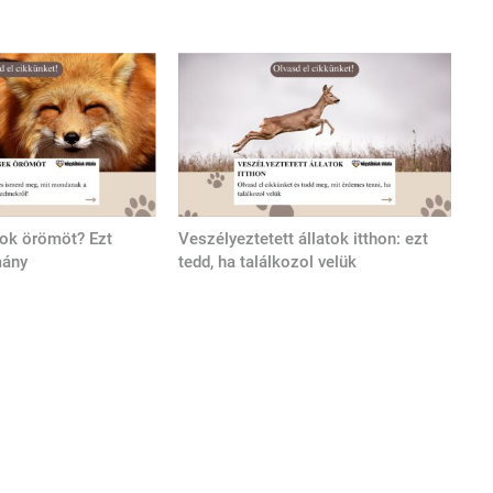
tok örömöt? Ezt
Veszélyeztetett állatok itthon: ezt
mány
tedd, ha találkozol velük