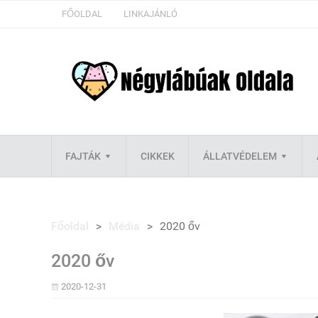
FŐOLDAL
LINKAJÁNLÓ
FAJTÁK
CIKKEK
ÁLLATVÉDELEM
Főoldal
>
Média
>
2020 őv
2020 őv
2020-12-31