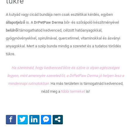
tükre
A kutyád vagy cicád bundája nem csak esztétikai kérdés, egyben
állapotjelző
is. A
DrPetPaw Derma
bőr- és szőrápoló
készítményével
belülről
támogathatod kedvenced, célzott hatóanyagokkal,
gyógynövényekkel, spirulinával, quercetinnel, vitaminokkal és ásványi
anyagokkal. Mert a szép bunda mindig a szeretet és a tudatos törődés
tükre.
Ha szeretnéd, hogy kedvenced bőre és szőre is olyan egészséges
legyen, mint amennyire szereted őt, a DrPetPaw Derma jó helyen lesz a
mindennapi rutinotokban.
Ha más területen is támogatnád kedvenced,
nézd meg a
többi terméket
is!