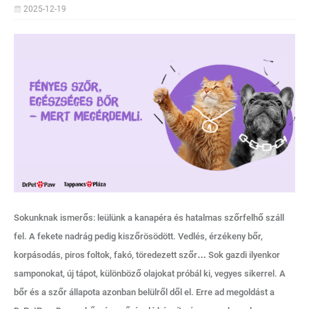
2025-12-19
Sokunknak ismerős: leülünk a kanapéra és hatalmas szőrfelhő száll
fel. A fekete nadrág pedig kiszőrösödött. Vedlés, érzékeny bőr,
korpásodás, piros foltok, fakó, töredezett szőr… Sok gazdi ilyenkor
samponokat, új tápot, különböző olajokat próbál ki, vegyes sikerrel. A
bőr és a szőr állapota azonban belülről dől el. Erre ad megoldást a