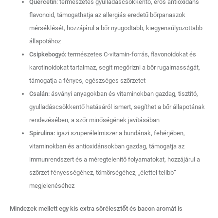
Quercetin
: természetes gyulladáscsökkentő, erős antioxidáns
flavonoid, támogathatja az allergiás eredetű bőrpanaszok
mérséklését, hozzájárul a bőr nyugodtabb, kiegyensúlyozottabb
állapotához
Csipkebogyó:
természetes C-vitamin-forrás, flavonoidokat és
karotinoidokat tartalmaz, segít megőrizni a bőr rugalmasságát,
támogatja a fényes, egészséges szőrzetet
Csalán:
ásványi anyagokban és vitaminokban gazdag, tisztító,
gyulladáscsökkentő hatásáról ismert, segíthet a bőr állapotának
rendezésében, a szőr minőségének javításában
Spirulina:
igazi szuperélelmiszer a bundának, fehérjében,
vitaminokban és antioxidánsokban gazdag, támogatja az
immunrendszert és a méregtelenítő folyamatokat, hozzájárul a
szőrzet fényességéhez, tömörségéhez, „élettel telibb”
megjelenéséhez
Mindezek mellett egy kis extra sörélesztőt és bacon aromát is