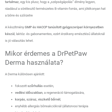
tartalmaz,
egy kis plusz, hogy a „szépségápolás” élmény legyen,
ráadásul a sörélesztő természetes B-vitamin-forrás, ami jótékonyan hat
a bőrre és szőrzetre
A készítmény
GMP és HACCP tanúsított gyógyszeripari környezetben
készül
, laktóz- és gabonamentes, ezért érzékeny emésztésű állatoknál
is jó választás lehet.
Mikor érdemes a DrPetPaw
Derma használata?
A Derma különösen ajánlott:
fokozott
szőrhullás
esetén,
vedlési időszakban
, a regeneráció támogatására,
korpás, száraz, viszkető bőrnél
,
enyhébb allergiás bőrreakcióknál (állatorvosi terápia