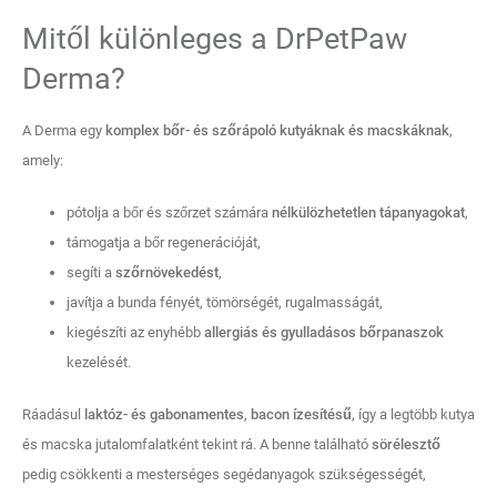
Mitől különleges a DrPetPaw
Derma?
A Derma egy
komplex bőr- és szőrápoló kutyáknak és macskáknak
,
amely:
pótolja a bőr és szőrzet számára
nélkülözhetetlen tápanyagokat
,
támogatja a bőr regenerációját,
segíti a
szőrnövekedést
,
javítja a bunda fényét, tömörségét, rugalmasságát,
kiegészíti az enyhébb
allergiás és gyulladásos bőrpanaszok
kezelését.
Ráadásul
laktóz- és gabonamentes
,
bacon ízesítésű
, így a legtöbb kutya
és macska jutalomfalatként tekint rá. A benne található
sörélesztő
pedig csökkenti a mesterséges segédanyagok szükségességét,