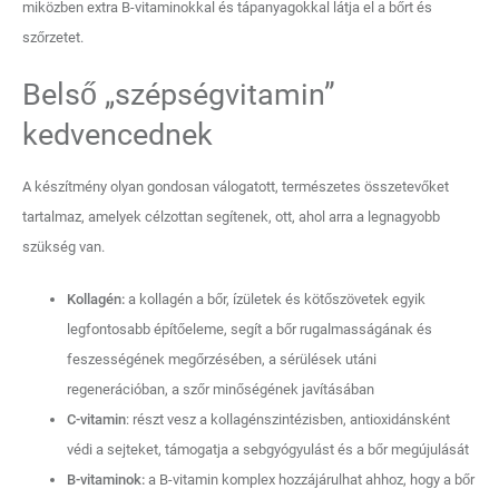
miközben extra B-vitaminokkal és tápanyagokkal látja el a bőrt és
szőrzetet.
Belső „szépségvitamin”
kedvencednek
A készítmény olyan gondosan válogatott, természetes összetevőket
tartalmaz, amelyek célzottan segítenek, ott, ahol arra a legnagyobb
szükség van.
Kollagén:
a kollagén a bőr, ízületek és kötőszövetek egyik
legfontosabb építőeleme, segít a bőr rugalmasságának és
feszességének megőrzésében, a sérülések utáni
regenerációban, a szőr minőségének javításában
C-vitamin
: részt vesz a kollagénszintézisben, antioxidánsként
védi a sejteket, támogatja a sebgyógyulást és a bőr megújulását
B-vitaminok:
a B-vitamin komplex hozzájárulhat ahhoz, hogy a bőr