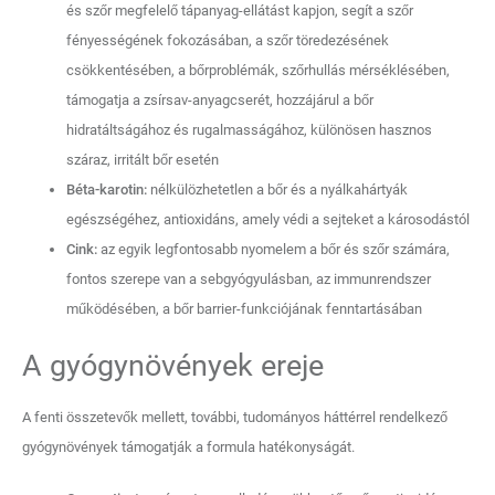
és szőr megfelelő tápanyag-ellátást kapjon, segít a szőr
fényességének fokozásában, a szőr töredezésének
csökkentésében, a bőrproblémák, szőrhullás mérséklésében,
támogatja a zsírsav-anyagcserét, hozzájárul a bőr
hidratáltságához és rugalmasságához, különösen hasznos
száraz, irritált bőr esetén
Béta-karotin:
nélkülözhetetlen a bőr és a nyálkahártyák
egészségéhez, antioxidáns, amely védi a sejteket a károsodástól
Cink:
az egyik legfontosabb nyomelem a bőr és szőr számára,
fontos szerepe van a sebgyógyulásban, az immunrendszer
működésében, a bőr barrier-funkciójának fenntartásában
A gyógynövények ereje
A fenti összetevők mellett, további, tudományos háttérrel rendelkező
gyógynövények támogatják a formula hatékonyságát.