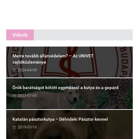
Videók
Merre tovább állatvédelem? – Az UNIVET
sajtóközleménye
2024-04-09
Örök barátságot kötött egymással a kutya és a gepárd
2023-07-05
Katalán pásztorkutya – Délvidéki Pásztor kennel
2019-05-10