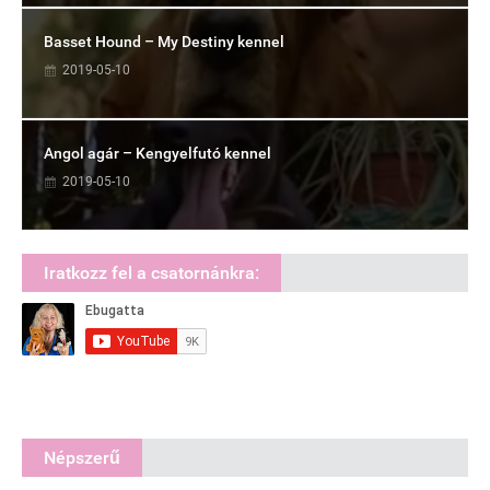
Basset Hound – My Destiny kennel
2019-05-10
Angol agár – Kengyelfutó kennel
2019-05-10
Iratkozz fel a csatornánkra:
Népszerű