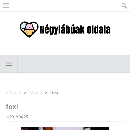
Főoldal
>
Média
>
foxi
foxi
2019-04-25