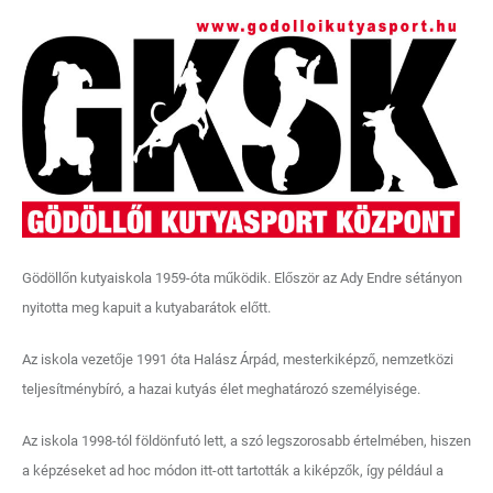
Gödöllőn kutyaiskola 1959-óta működik. Először az Ady Endre sétányon
nyitotta meg kapuit a kutyabarátok előtt.
Az iskola vezetője 1991 óta Halász Árpád, mesterkiképző, nemzetközi
teljesítménybíró, a hazai kutyás élet meghatározó személyisége.
Az iskola 1998-tól földönfutó lett, a szó legszorosabb értelmében, hiszen
a képzéseket ad hoc módon itt-ott tartották a kiképzők, így például a