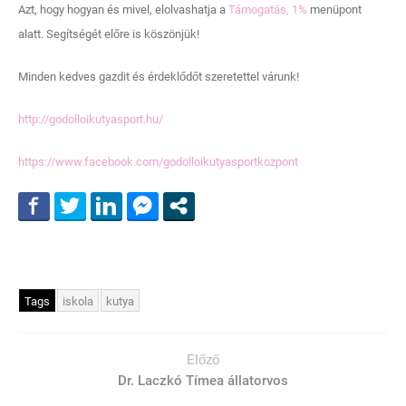
Azt, hogy hogyan és mivel, elolvashatja a
Támogatás, 1%
menüpont
alatt. Segítségét előre is köszönjük!
Minden kedves gazdit és érdeklődőt szeretettel várunk!
http://godolloikutyasport.hu/
https://www.facebook.com/godolloikutyasportkozpont
Tags
iskola
kutya
Előző
Dr. Laczkó Tímea állatorvos