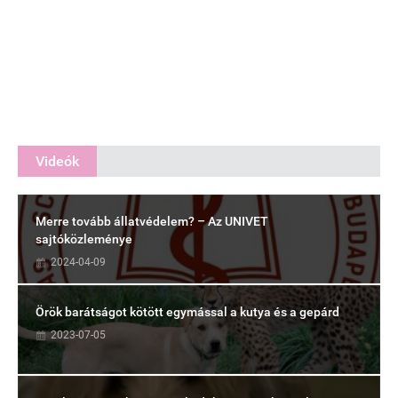
Videók
Merre tovább állatvédelem? – Az UNIVET
sajtóközleménye
2024-04-09
Örök barátságot kötött egymással a kutya és a gepárd
2023-07-05