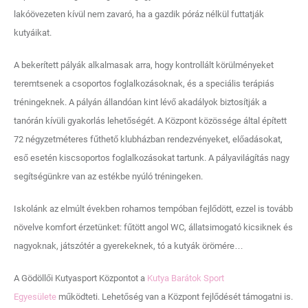
lakóövezeten kívül nem zavaró, ha a gazdik póráz nélkül futtatják
kutyáikat.
A bekerített pályák alkalmasak arra, hogy kontrollált körülményeket
teremtsenek a csoportos foglalkozásoknak, és a speciális terápiás
tréningeknek. A pályán állandóan kint lévő akadályok biztosítják a
tanórán kívüli gyakorlás lehetőségét. A Központ közössége által épített
72 négyzetméteres fűthető klubházban rendezvényeket, előadásokat,
eső esetén kiscsoportos foglalkozásokat tartunk. A pályavilágítás nagy
segítségünkre van az estékbe nyúló tréningeken.
Iskolánk az elmúlt években rohamos tempóban fejlődött, ezzel is tovább
növelve komfort érzetünket: fűtött angol WC, állatsimogató kicsiknek és
nagyoknak, játszótér a gyerekeknek, tó a kutyák örömére…
A Gödöllői Kutyasport Központot a
Kutya Barátok Sport
Egyesülete
működteti. Lehetőség van a Központ fejlődését támogatni is.