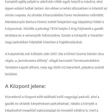
komplett agility pályát is utánfutón vitték egyik helyről a másikra, ahol
éppen edzést tudtak tartani. Ám ebben a nehéz időszakban is kitartott az
iskola csapata. Az oktatás kihasználatlan füves területeken működött.
Máriabesnyőn Bartucz Ferenc tudott felajánlani egy talpalatnyi földet a
kutyaovinak. Később a jelenlegi TEVA helyén 2 évig folyhatott a gazdik
oktatása és a versenyzők felkészülése. Ezután a kiképzők a Vásártéri
nagy parkolóban folytatták kitartóan a foglalkozásokat.
A kutyaiskola sok költözés után 2001-óta a Kőrösi Csoma Sándor utca
végén, a „természetes élőhely” világát bemutató Természetvédelmi
Területen kapott otthont, mely egy 3000 m2 bekerített, pályákra osztott
területet.
A Központ jelene:
Közvetlenül a Központ előtt található kellő nagyságú parkoló, ahol a
gazdik és oktatók kényelmesen parkolhatnak. Ideális a környék a
képzéseket megelőző egészségügyi és levezető sétákra is, mert a