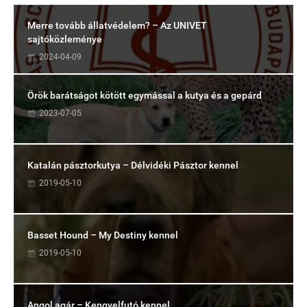
Merre tovább állatvédelem? – Az UNIVET
sajtóközleménye
2024-04-09
Örök barátságot kötött egymással a kutya és a gepárd
2023-07-05
Katalán pásztorkutya – Délvidéki Pásztor kennel
2019-05-10
Basset Hound – My Destiny kennel
2019-05-10
Angol agár – Kengyelfutó kennel