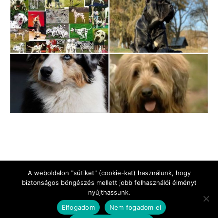
A weboldalon "sütiket" (cookie-kat) használunk, hogy
biztonságos böngészés mellett jobb felhasználói élményt
nyújthassunk.
Jogi Nyilatkozat
Impresszum
Adatkezelési tájékoztató
Elfogadom
Nem fogadom el
Kapcsolat