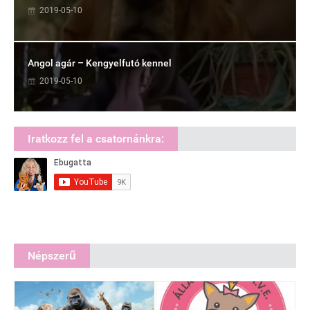
2019-05-10
Angol agár – Kengyelfutó kennel
2019-05-10
Iratkozz fel a csatornánkra:
Népszerű