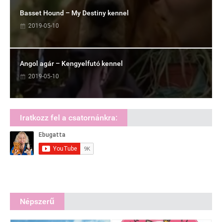
Basset Hound – My Destiny kennel
2019-05-10
Angol agár – Kengyelfutó kennel
2019-05-10
Iratkozz fel a csatornánkra:
Népszerű