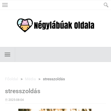
Főoldal
>
Média
>
stresszoldás
stresszoldás
2025-08-04