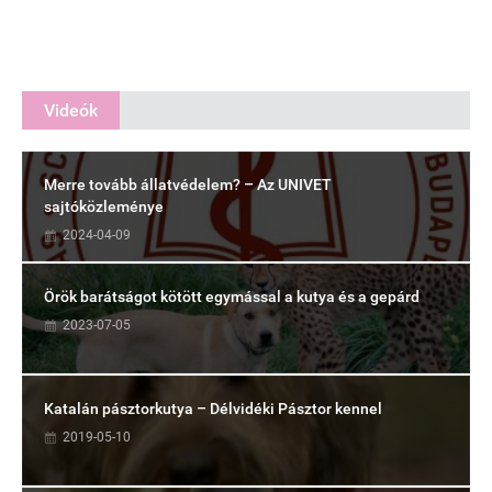
Videók
Merre tovább állatvédelem? – Az UNIVET
sajtóközleménye
2024-04-09
Örök barátságot kötött egymással a kutya és a gepárd
2023-07-05
Katalán pásztorkutya – Délvidéki Pásztor kennel
2019-05-10