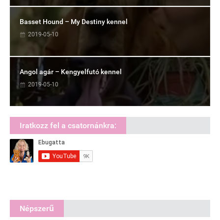
Basset Hound – My Destiny kennel
2019-05-10
Angol agár – Kengyelfutó kennel
2019-05-10
Iratkozz fel a csatornánkra:
Népszerű