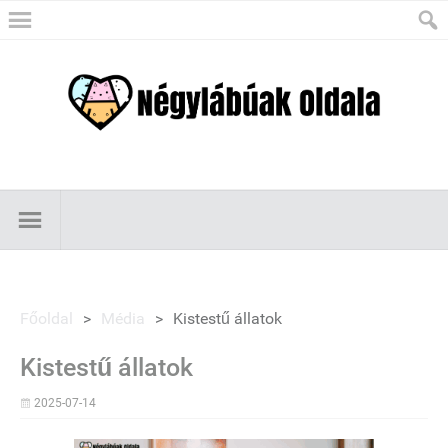
Főoldal
>
Média
>
Kistestű állatok
Kistestű állatok
2025-07-14