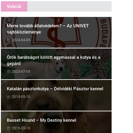
Videók
Merre tovább állatvédelem? – Az UNIVET
sajtóközleménye
2024-04-09
Örök barátságot kötött egymással a kutya és a
gepárd
2023-07-05
Katalán pásztorkutya – Délvidéki Pásztor kennel
2019-05-10
Basset Hound – My Destiny kennel
2019-05-10