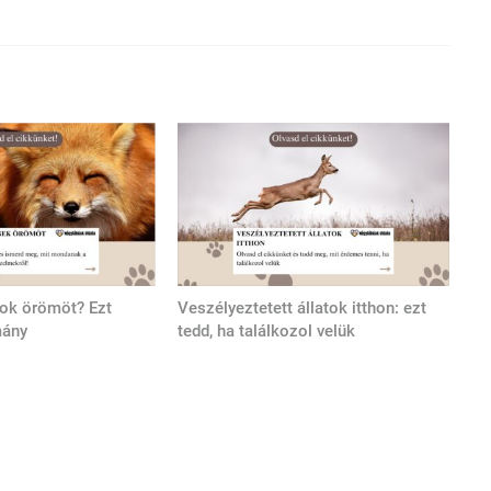
tok örömöt? Ezt
Veszélyeztetett állatok itthon: ezt
mány
tedd, ha találkozol velük