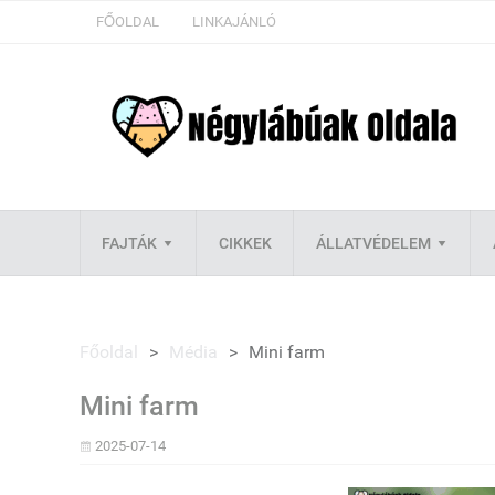
FŐOLDAL
LINKAJÁNLÓ
FAJTÁK
CIKKEK
ÁLLATVÉDELEM
Főoldal
>
Média
>
Mini farm
Mini farm
2025-07-14