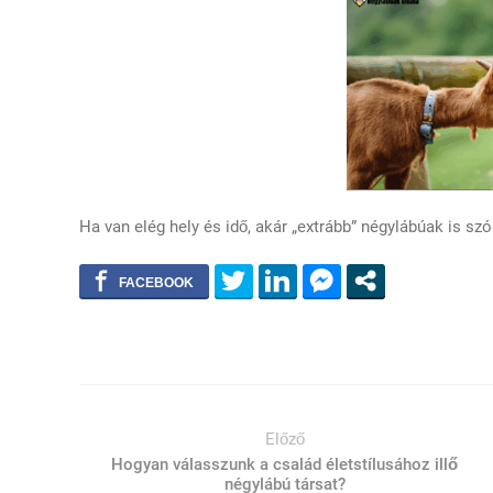
Ha van elég hely és idő, akár „extrább” négylábúak is sz
Előző
Hogyan válasszunk a család életstílusához illő
négylábú társat?