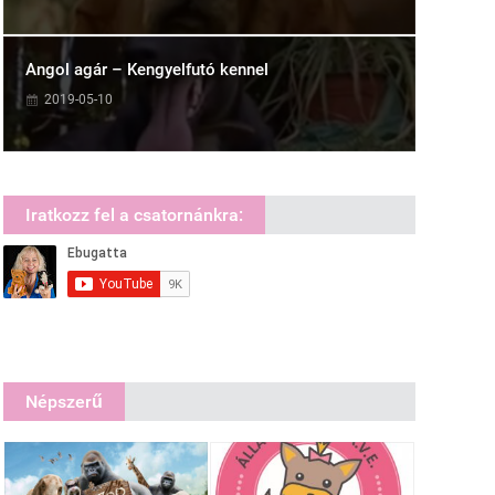
Angol agár – Kengyelfutó kennel
2019-05-10
Iratkozz fel a csatornánkra:
Népszerű