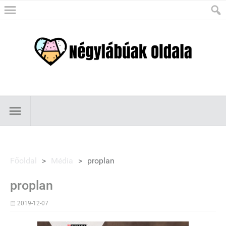
Főoldal
>
Média
>
proplan
proplan
2019-12-07