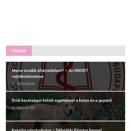
Videók
Merre tovább állatvédelem? – Az UNIVET
sajtóközleménye
2024-04-09
Örök barátságot kötött egymással a kutya és a gepárd
2023-07-05
Katalán pásztorkutya – Délvidéki Pásztor kennel