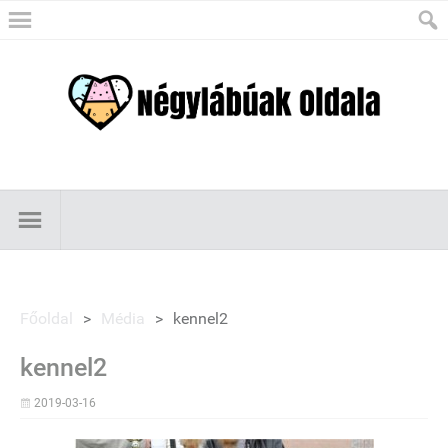
Főoldal
>
Média
>
kennel2
kennel2
2019-03-16