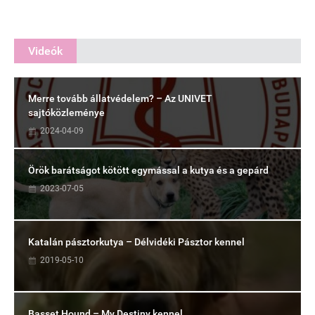
Videók
Merre tovább állatvédelem? – Az UNIVET
sajtóközleménye
2024-04-09
Örök barátságot kötött egymással a kutya és a gepárd
2023-07-05
Katalán pásztorkutya – Délvidéki Pásztor kennel
2019-05-10
Basset Hound – My Destiny kennel