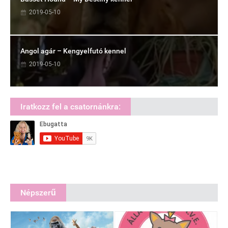
2019-05-10
Angol agár – Kengyelfutó kennel
2019-05-10
Iratkozz fel a csatornánkra:
Népszerű