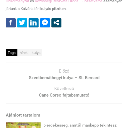
Önkormányzat
és
Közösségi Részvételi Iroda – Józsefváros
eseményén
jártunk a Kálvária téri kutyás pikniken.
Tags
hírek
kutya
Előző
Szentbernáthegyi kutya – St. Bernard
Következő
Cane Corso fajtabemutató
Ajánlott tartalom
5 érdekesség, amitől másképp tekintesz