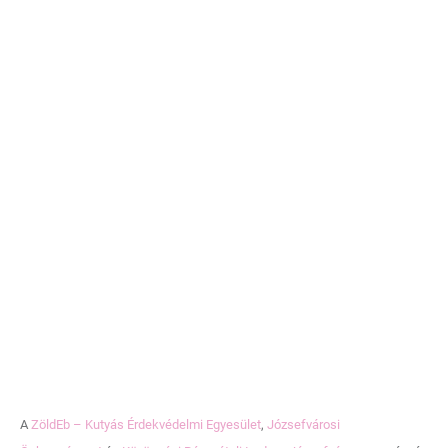
A
ZöldEb – Kutyás Érdekvédelmi Egyesület
,
Józsefvárosi