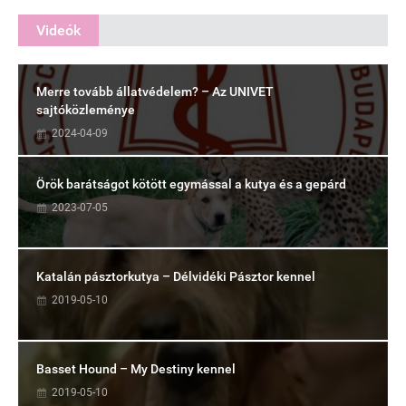
Videók
Merre tovább állatvédelem? – Az UNIVET
sajtóközleménye
2024-04-09
Örök barátságot kötött egymással a kutya és a gepárd
2023-07-05
Katalán pásztorkutya – Délvidéki Pásztor kennel
2019-05-10
Basset Hound – My Destiny kennel
2019-05-10