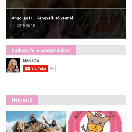
Angol agár – Kengyelfutó kennel
2019-05-10
Iratkozz fel a csatornánkra:
Népszerű