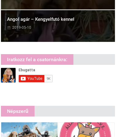
Angol agár – Kengyelfutó kennel
2019-05-10
Iratkozz fel a csatornánkra:
Népszerű