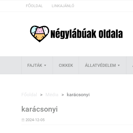
FŐOLDAL
LINKAJÁNLÓ
FAJTÁK
CIKKEK
ÁLLATVÉDELEM
Főoldal
>
Média
>
karácsonyi
karácsonyi
2024-12-05