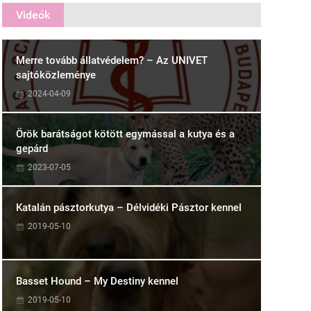
Videók
Merre tovább állatvédelem? – Az UNIVET
sajtóközleménye
2024-04-09
Örök barátságot kötött egymással a kutya és a
gepárd
2023-07-05
Katalán pásztorkutya – Délvidéki Pásztor kennel
2019-05-10
Basset Hound – My Destiny kennel
2019-05-10