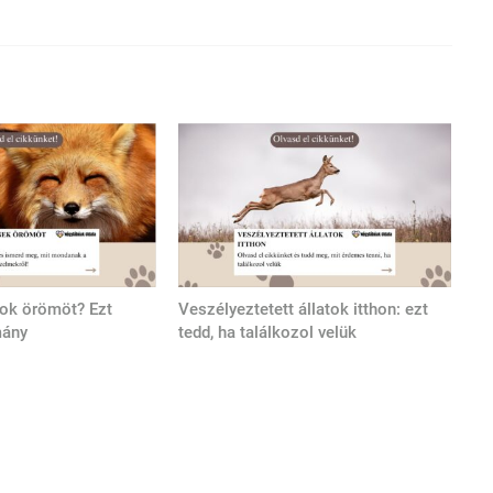
tok örömöt? Ezt
Veszélyeztetett állatok itthon: ezt
mány
tedd, ha találkozol velük