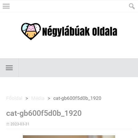
Főoldal
>
Média
>
cat-gb600f5d0b_1920
cat-gb600f5d0b_1920
2023-03-31