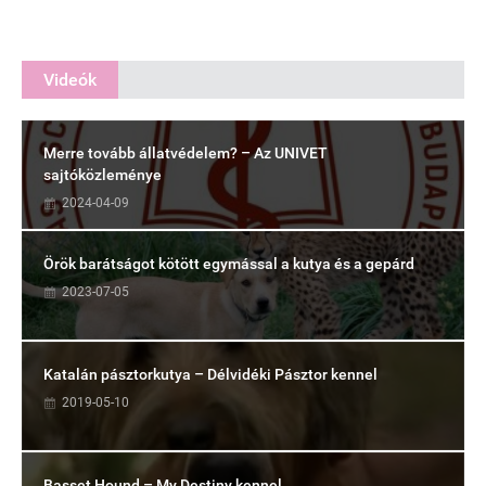
Videók
Merre tovább állatvédelem? – Az UNIVET
sajtóközleménye
2024-04-09
Örök barátságot kötött egymással a kutya és a gepárd
2023-07-05
Katalán pásztorkutya – Délvidéki Pásztor kennel
2019-05-10
Basset Hound – My Destiny kennel