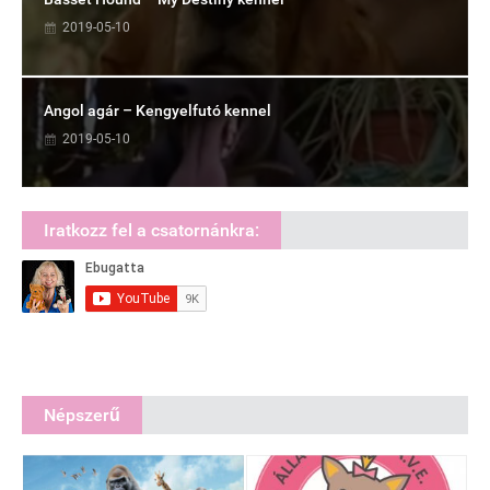
2019-05-10
Angol agár – Kengyelfutó kennel
2019-05-10
Iratkozz fel a csatornánkra:
Népszerű