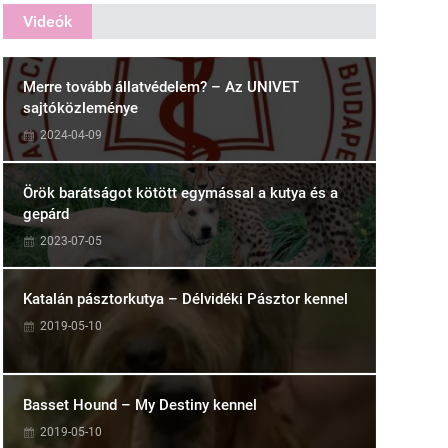
Videók
Merre tovább állatvédelem? – Az UNIVET
sajtóközleménye
2024-04-09
Örök barátságot kötött egymással a kutya és a
gepárd
2023-07-05
Katalán pásztorkutya – Délvidéki Pásztor kennel
2019-05-10
Basset Hound – My Destiny kennel
2019-05-10