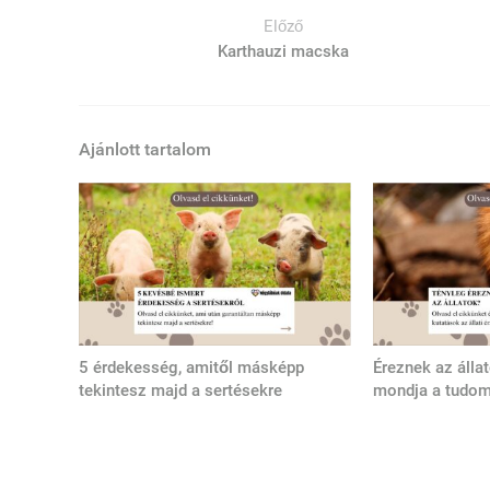
Előző
Karthauzi macska
Ajánlott tartalom
5 érdekesség, amitől másképp
Éreznek az álla
tekintesz majd a sertésekre
mondja a tudo