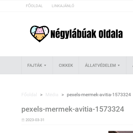
FŐOLDAL
LINKAJÁNLÓ
FAJTÁK
CIKKEK
ÁLLATVÉDELEM
Főoldal
>
Média
>
pexels-mermek-avitia-1573324
pexels-mermek-avitia-1573324
2023-03-31