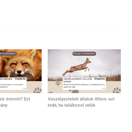
tok örömöt? Ezt
Veszélyeztetett állatok itthon: ezt
mány
tedd, ha találkozol velük