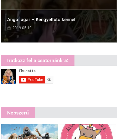
Angol agár – Kengyelfutó kennel
2019-05-10
Iratkozz fel a csatornánkra:
Népszerű