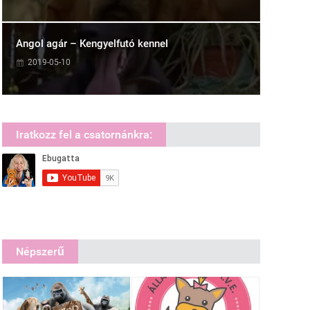
Angol agár – Kengyelfutó kennel
2019-05-10
Iratkozz fel a csatornánkra:
Népszerű