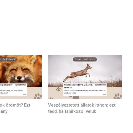
tok örömöt? Ezt
Veszélyeztetett állatok itthon: ezt
mány
tedd, ha találkozol velük