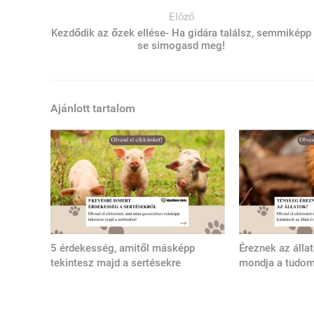
Előző
Kezdődik az őzek ellése- Ha gidára találsz, semmiképp
se simogasd meg!
Ajánlott tartalom
5 érdekesség, amitől másképp
Éreznek az álla
tekintesz majd a sertésekre
mondja a tudo