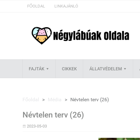
FŐOLDAL
LINKAJÁNLÓ
FAJTÁK
CIKKEK
ÁLLATVÉDELEM
Főoldal
>
Média
>
Névtelen terv (26)
Névtelen terv (26)
2023-05-03