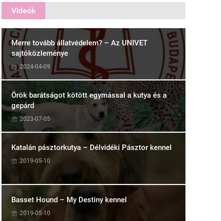
Videók
Merre tovább állatvédelem? – Az UNIVET
sajtóközleménye
2024-04-09
Örök barátságot kötött egymással a kutya és a
gepárd
2023-07-05
Katalán pásztorkutya – Délvidéki Pásztor kennel
2019-05-10
Basset Hound – My Destiny kennel
2019-05-10