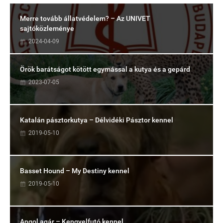
Merre tovább állatvédelem? – Az UNIVET
sajtóközleménye
2024-04-09
Örök barátságot kötött egymással a kutya és a gepárd
2023-07-05
Katalán pásztorkutya – Délvidéki Pásztor kennel
2019-05-10
Basset Hound – My Destiny kennel
2019-05-10
Angol agár – Kengyelfutó kennel