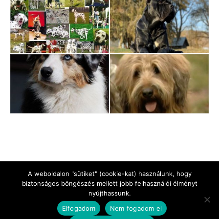
A weboldalon "sütiket" (cookie-kat) használunk, hogy
biztonságos böngészés mellett jobb felhasználói élményt
nyújthassunk.
Jogi Nyilatkozat
Impresszum
Adatkezelési tájékoztató
Elfogadom
Nem fogadom el
Kapcsolat