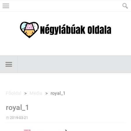
Főoldal
>
Média
>
royal_1
royal_1
2019-03-21