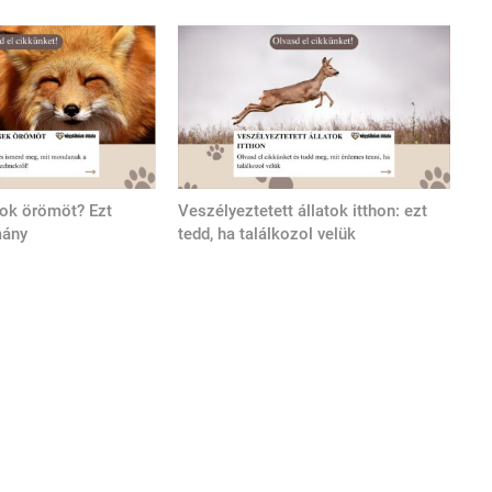
tok örömöt? Ezt
Veszélyeztetett állatok itthon: ezt
mány
tedd, ha találkozol velük