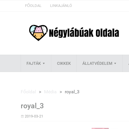
FŐOLDAL
LINKAJÁNLÓ
FAJTÁK
CIKKEK
ÁLLATVÉDELEM
Főoldal
>
Média
>
royal_3
royal_3
2019-03-21