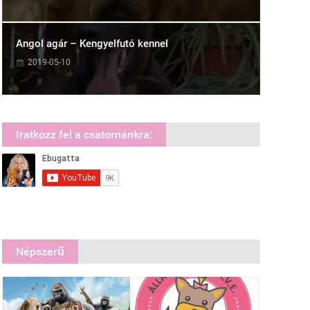
Angol agár – Kengyelfutó kennel
2019-05-10
Iratkozz fel a csatornánkra:
Népszerű