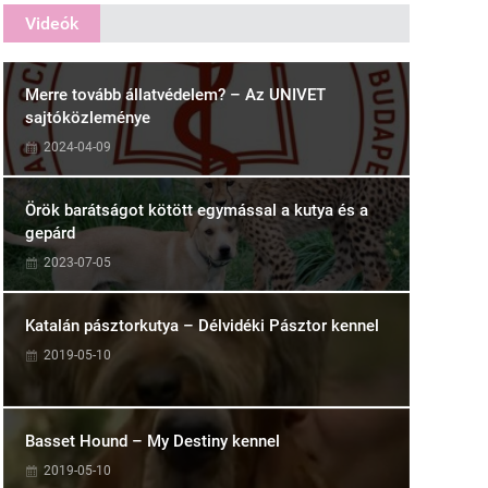
Videók
Merre tovább állatvédelem? – Az UNIVET
sajtóközleménye
2024-04-09
Örök barátságot kötött egymással a kutya és a
gepárd
2023-07-05
Katalán pásztorkutya – Délvidéki Pásztor kennel
2019-05-10
Basset Hound – My Destiny kennel
2019-05-10