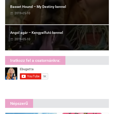
Basset Hound – My Destiny kennel
2019-05-10
Angol agár – Kengyelfutó kennel
2019-05-10
Iratkozz fel a csatornánkra:
Népszerű