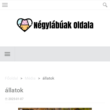
Főoldal
>
Média
>
állatok
állatok
2025-01-07