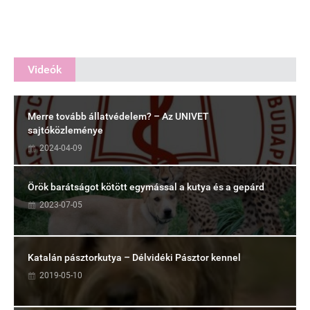
Videók
Merre tovább állatvédelem? – Az UNIVET
sajtóközleménye
2024-04-09
Örök barátságot kötött egymással a kutya és a gepárd
2023-07-05
Katalán pásztorkutya – Délvidéki Pásztor kennel
2019-05-10