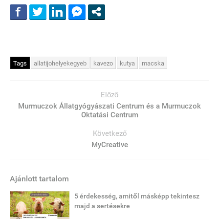
Tags
allatijohelyekegyeb
kavezo
kutya
macska
Előző
Murmuczok Állatgyógyászati Centrum és a Murmuczok
Oktatási Centrum
Következő
MyCreative
Ajánlott tartalom
5 érdekesség, amitől másképp tekintesz
majd a sertésekre