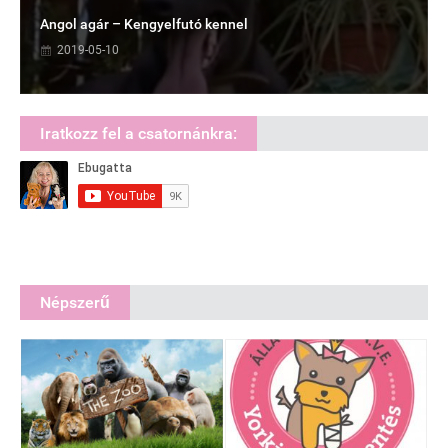
Angol agár – Kengyelfutó kennel
2019-05-10
Iratkozz fel a csatornánkra:
Népszerű