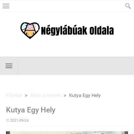
Főoldal
>
Állati jó helyek
>
Kutya Egy Hely
Kutya Egy Hely
2021-09-24