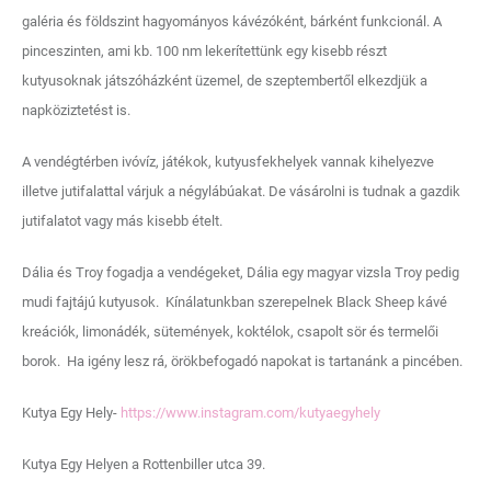
galéria és földszint hagyományos kávézóként, bárként funkcionál. A
pinceszinten, ami kb. 100 nm lekerítettünk egy kisebb részt
kutyusoknak játszóházként üzemel, de szeptembertől elkezdjük a
napköziztetést is.
A vendégtérben ivóvíz, játékok, kutyusfekhelyek vannak kihelyezve
illetve jutifalattal várjuk a négylábúakat. De vásárolni is tudnak a gazdik
jutifalatot vagy más kisebb ételt.
Dália és Troy fogadja a vendégeket, Dália egy magyar vizsla Troy pedig
mudi fajtájú kutyusok. Kínálatunkban szerepelnek Black Sheep kávé
kreációk, limonádék, sütemények, koktélok, csapolt sör és termelői
borok. Ha igény lesz rá, örökbefogadó napokat is tartanánk a pincében.
Kutya Egy Hely-
https://www.instagram.com/kutyaegyhely
Kutya Egy Helyen a Rottenbiller utca 39.