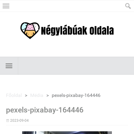
Főoldal
>
Média
>
pexels-pixabay-164446
pexels-pixabay-164446
2023-09-04