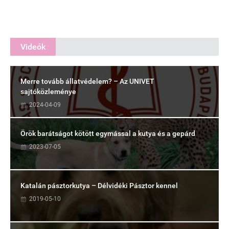
Videók
Merre tovább állatvédelem? – Az UNIVET
sajtóközleménye
2024-04-09
Örök barátságot kötött egymással a kutya és a gepárd
2023-07-05
Katalán pásztorkutya – Délvidéki Pásztor kennel
2019-05-10