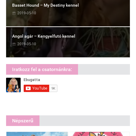
Basset Hound – My Destiny kennel
2019-05-10
Angol agár – Kengyelfutó kennel
2019-05-10
Iratkozz fel a csatornánkra:
Népszerű