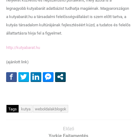
helyeket közvetítő és népszerűsítő portálként, mely azóta is a
legnagyobb kutyabarát adatbázist tudhatja magáénak. Magyarországon
a kutyabarát.hu a társadalmi felelősségvállalást is szem előtt tartva, a
kutyás társadalom kultúrájának fejlesztéséért küzd, a tudatos és felelős
állattartásra hívja fel a figyelmet.
http://kutyabarat.hu
(ajánlott link)
Tags
kutya
weboldalakblogok
Előző
Yorkie Fajtamentés