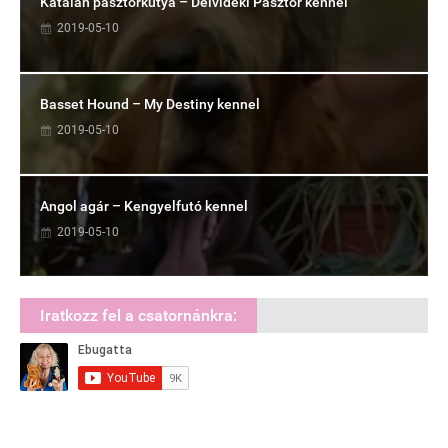
Katalán pásztorkutya – Délvidéki Pásztor kennel
2019-05-10
Basset Hound – My Destiny kennel
2019-05-10
Angol agár – Kengyelfutó kennel
2019-05-10
Iratkozz fel a csatornánkra: