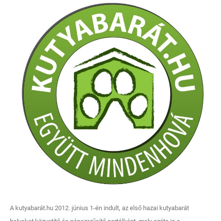
A kutyabarát.hu 2012. június 1-én indult, az első hazai kutyabarát