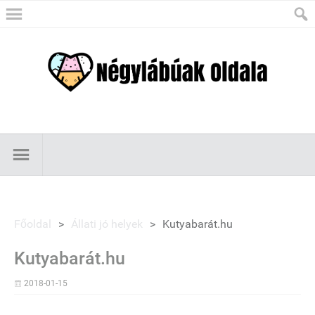
Főoldal
>
Állati jó helyek
>
Kutyabarát.hu
Kutyabarát.hu
2018-01-15