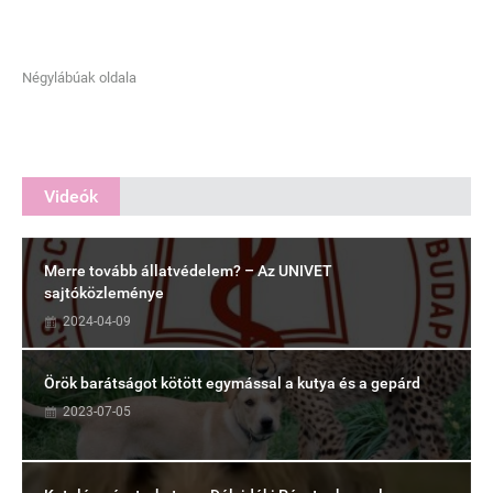
Négylábúak oldala
Videók
Merre tovább állatvédelem? – Az UNIVET
sajtóközleménye
2024-04-09
Örök barátságot kötött egymással a kutya és a gepárd
2023-07-05