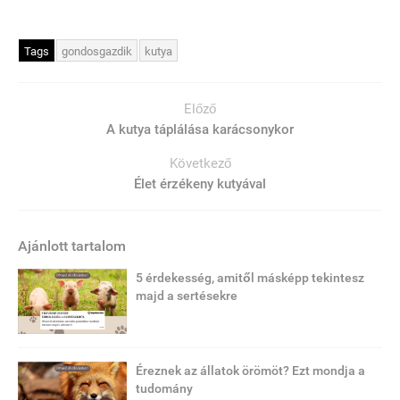
Tags
gondosgazdik
kutya
Előző
A kutya táplálása karácsonykor
Következő
Élet érzékeny kutyával
Ajánlott tartalom
5 érdekesség, amitől másképp tekintesz
majd a sertésekre
Éreznek az állatok örömöt? Ezt mondja a
tudomány