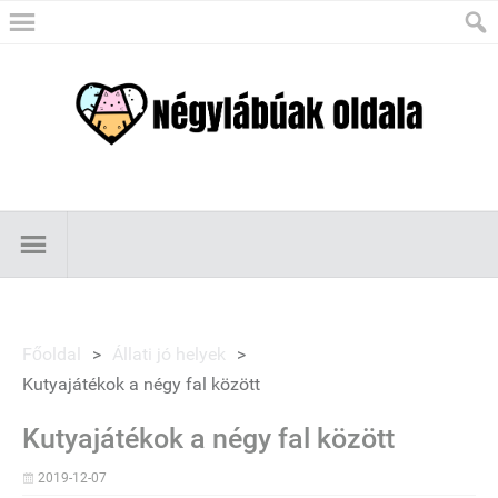
Főoldal
>
Állati jó helyek
>
Kutyajátékok a négy fal között
Kutyajátékok a négy fal között
2019-12-07