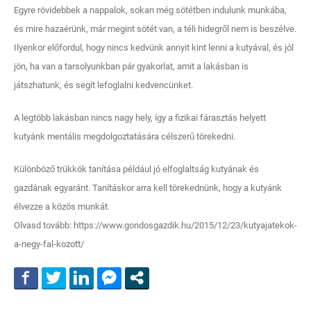
Egyre rövidebbek a nappalok, sokan még sötétben indulunk munkába,
és mire hazaérünk, már megint sötét van, a téli hidegről nem is beszélve.
Ilyenkor előfordul, hogy nincs kedvünk annyit kint lenni a kutyával, és jól
jön, ha van a tarsolyunkban pár gyakorlat, amit a lakásban is
játszhatunk, és segít lefoglalni kedvencünket.
A legtöbb lakásban nincs nagy hely, így a fizikai fárasztás helyett
kutyánk mentális megdolgoztatására célszerű törekedni.
Különböző trükkök tanítása például jó elfoglaltság kutyának és
gazdának egyaránt. Tanításkor arra kell törekednünk, hogy a kutyánk
élvezze a közös munkát.
Olvasd tovább: https://www.gondosgazdik.hu/2015/12/23/kutyajatekok-
a-negy-fal-kozott/