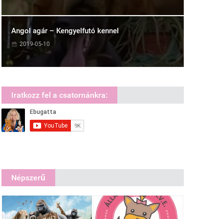
Angol agár – Kengyelfutó kennel
2019-05-10
Iratkozz fel a csatornánkra:
Népszerű