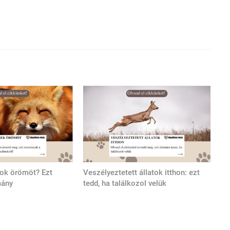
tok örömöt? Ezt
Veszélyeztetett állatok itthon: ezt
mány
tedd, ha találkozol velük