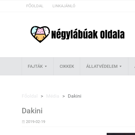
FŐOLDAL
LINKAJÁNLÓ
FAJTÁK
CIKKEK
ÁLLATVÉDELEM
Főoldal
>
Média
>
Dakini
Dakini
2019-02-19