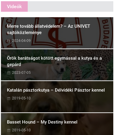
Videók
Merre tovább állatvédelem? – Az UNIVET
sajtóközleménye
2024-04-09
Örök barátságot kötött egymással a kutya és a
gepárd
2023-07-05
Katalán pásztorkutya – Délvidéki Pásztor kennel
2019-05-10
Basset Hound – My Destiny kennel
2019-05-10