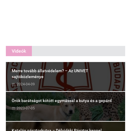
Videók
Merre tovább állatvédelem? – Az UNIVET
sajtóközleménye
2024-04-09
Örök barátságot kötött egymással a kutya és a gepárd
2023-07-05
Katalán pásztorkutya – Délvidéki Pásztor kennel