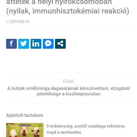
áttétek a helyi nyirokcsomóban
(nyilak, immunhisztokémiai reakció)
2019-02-19
Előző
A kutyák emlőmirigy-daganatainak kórszövettani, vizsgálati
jelentősége a kisállatpraxisban
Ajánlott tartalom
5 érdekesség, amitől másképp tekintesz
majd a sertésekre