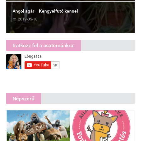
Angol agár – Kengyelfutó kennel
2019-05-10
Iratkozz fel a csatornánkra:
Népszerű