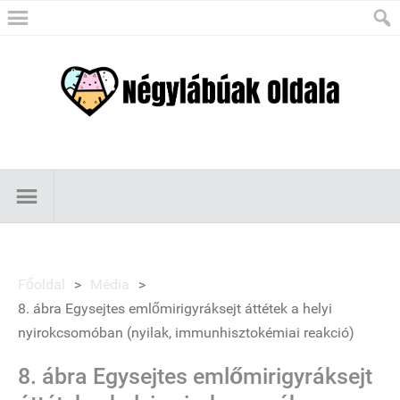
Főoldal
>
Média
>
8. ábra Egysejtes emlőmirigyráksejt áttétek a helyi
nyirokcsomóban (nyilak, immunhisztokémiai reakció)
8. ábra Egysejtes emlőmirigyráksejt