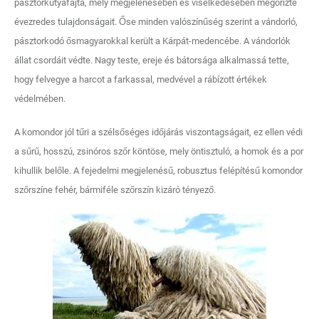
pásztorkutyafajta, mely megjelenésében és viselkedésében megőrizte
évezredes tulajdonságait. Őse minden valószínűség szerint a vándorló,
pásztorkodó ősmagyarokkal került a Kárpát-medencébe. A vándorlók
állat csordáit védte. Nagy teste, ereje és bátorsága alkalmassá tette,
hogy felvegye a harcot a farkassal, medvével a rábízott értékek
védelmében.
A komondor jól tűri a szélsőséges időjárás viszontagságait, ez ellen védi
a sűrű, hosszú, zsinóros szőr köntöse, mely öntisztuló, a homok és a por
kihullik belőle. A fejedelmi megjelenésű, robusztus felépítésű komondor
szőrszíne fehér, bármiféle szőrszín kizáró tényező.