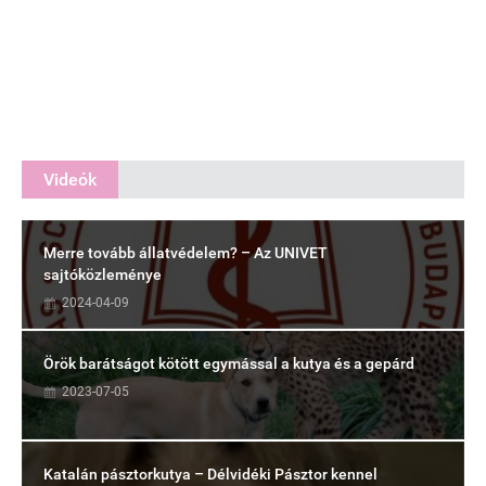
Videók
Merre tovább állatvédelem? – Az UNIVET
sajtóközleménye
2024-04-09
Örök barátságot kötött egymással a kutya és a gepárd
2023-07-05
Katalán pásztorkutya – Délvidéki Pásztor kennel