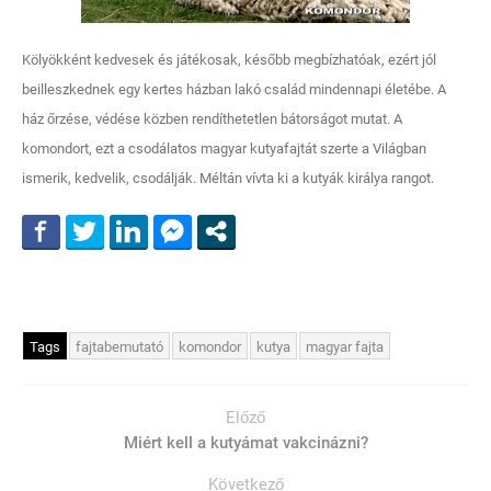
Kölyökként kedvesek és játékosak, később megbízhatóak, ezért jól
beilleszkednek egy kertes házban lakó család mindennapi életébe. A
ház őrzése, védése közben rendíthetetlen bátorságot mutat. A
komondort, ezt a csodálatos magyar kutyafajtát szerte a Világban
ismerik, kedvelik, csodálják. Méltán vívta ki a kutyák királya rangot.
Tags
fajtabemutató
komondor
kutya
magyar fajta
Előző
Miért kell a kutyámat vakcinázni?
Következő