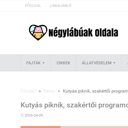
FŐOLDAL
LINKAJÁNLÓ
FAJTÁK
CIKKEK
ÁLLATVÉDELEM
Főoldal
>
News
>
Kutyás piknik, szakértői progra
Kutyás piknik, szakértői program
2026-04-09