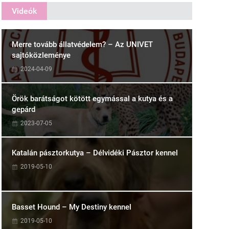
Videók
Merre tovább állatvédelem? – Az UNIVET
sajtóközleménye
2024-04-09
Örök barátságot kötött egymással a kutya és a
gepárd
2023-07-05
Katalán pásztorkutya – Délvidéki Pásztor kennel
2019-05-10
Basset Hound – My Destiny kennel
2019-05-10