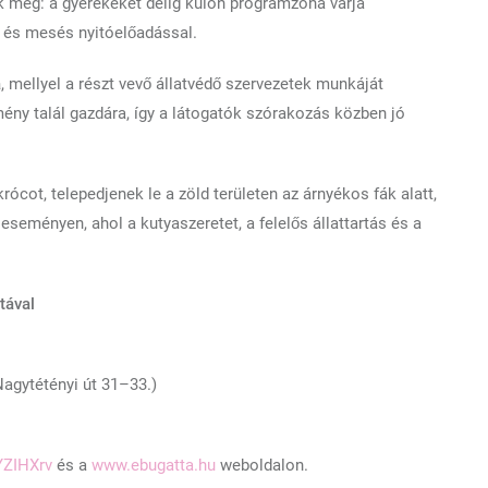
ik meg: a gyerekeket délig külön programzóna várja
l és mesés nyitóelőadással.
a
, mellyel a részt vevő állatvédő szervezetek munkáját
ny talál gazdára, így a látogatók szórakozás közben jó
ócot, telepedjenek le a zöld területen az árnyékos fák alatt,
seményen, ahol a kutyaszeretet, a felelős állattartás és a
tával
agytétényi út 31–33.)
YZIHXrv
és a
www.ebugatta.hu
weboldalon.