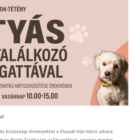
l!
l és közösségi élményekkel a Klauzál Ház hátsó udvara: