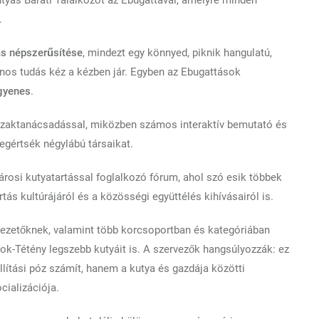
yás Baráti Találkozót az Ebugattával, amelyre minden
.
tás népszerűsítése
, mindezt egy könnyed, piknik hangulatú,
nos tudás kéz a kézben jár. Egyben az Ebugattások
ngyenes
.
 szaktanácsadással, miközben számos interaktív bemutató és
egértsék négylábú társaikat.
árosi kutyatartással foglalkozó fórum, ahol szó esik többek
rtás kultúrájáról és a közösségi együttélés kihívásairól is.
lvezetőknek, valamint több korcsoportban és kategóriában
ok-Tétény legszebb kutyáit is. A szervezők hangsúlyozzák: ez
llítási póz számít, hanem a kutya és gazdája közötti
cializációja.