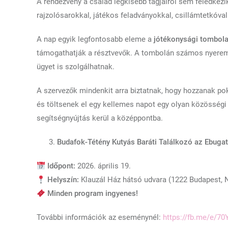
A rendezvény a család legkisebb tagjairól sem feledkez
rajzolósarokkal, játékos feladványokkal, csillámtetkóva
A nap egyik legfontosabb eleme a
jótékonysági tombol
támogathatják a résztvevők. A tombolán számos nyeremé
ügyet is szolgálhatnak.
A szervezők mindenkit arra biztatnak, hogy hozzanak pokr
és töltsenek el egy kellemes napot egy olyan közösségi e
segítségnyújtás kerül a középpontba.
Budafok-Tétény Kutyás Baráti Találkozó az Ebugat
Időpont:
2026. április 19.
Helyszín:
Klauzál Ház hátsó udvara (1222 Budapest, N
Minden program ingyenes!
További információk az eseménynél:
https://fb.me/e/70