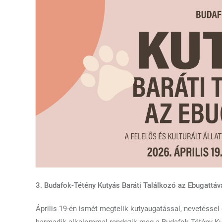
3. Budafok-Tétény Kutyás Baráti Találkozó az Ebugattáva
Április 19-én ismét megtelik kutyaugatással, nevetésse