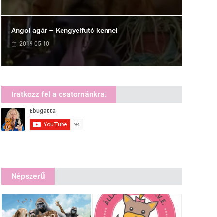
Angol agár – Kengyelfutó kennel
2019-05-10
Iratkozz fel a csatornánkra:
Népszerű