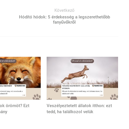
Következő
Hódító hódok: 5 érdekesség a legszerethetőbb
fanyűvőkről
tok örömöt? Ezt
Veszélyeztetett állatok itthon: ezt
mány
tedd, ha találkozol velük