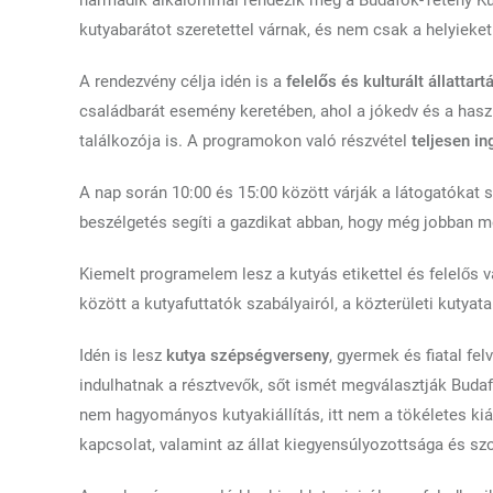
harmadik alkalommal rendezik meg a Budafok-Tétény Kut
kutyabarátot szeretettel várnak, és nem csak a helyieket
A rendezvény célja idén is a
felelős és kulturált állattar
családbarát esemény keretében, ahol a jókedv és a hasz
találkozója is. A programokon való részvétel
teljesen i
A nap során 10:00 és 15:00 között várják a látogatókat
beszélgetés segíti a gazdikat abban, hogy még jobban m
Kiemelt programelem lesz a kutyás etikettel és felelős v
között a kutyafuttatók szabályairól, a közterületi kutyata
Idén is lesz
kutya szépségverseny
, gyermek és fiatal fe
indulhatnak a résztvevők, sőt ismét megválasztják Budaf
nem hagyományos kutyakiállítás, itt nem a tökéletes kiá
kapcsolat, valamint az állat kiegyensúlyozottsága és szo