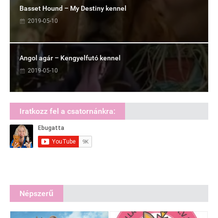
Basset Hound – My Destiny kennel
2019-05-10
Angol agár – Kengyelfutó kennel
2019-05-10
Iratkozz fel a csatornánkra:
Népszerű