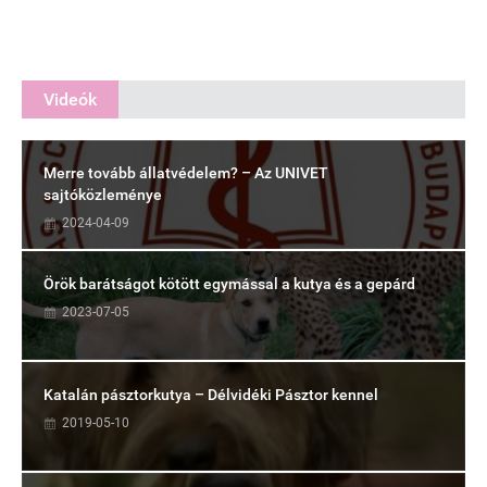
Videók
Merre tovább állatvédelem? – Az UNIVET
sajtóközleménye
2024-04-09
Örök barátságot kötött egymással a kutya és a gepárd
2023-07-05
Katalán pásztorkutya – Délvidéki Pásztor kennel
2019-05-10