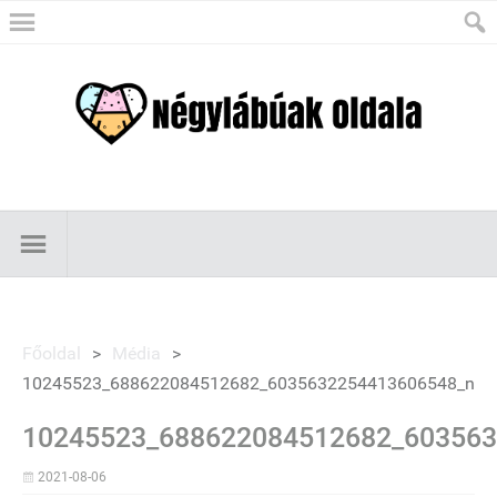
Főoldal
>
Média
>
10245523_688622084512682_6035632254413606548_n
10245523_688622084512682_603563
2021-08-06