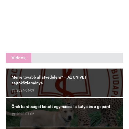
Videók
Merre tovább állatvédelem? – Az UNIVET
sajtóközleménye
2024-04-09
Örök barátságot kötött egymással a kutya és a gepárd
2023-07-05