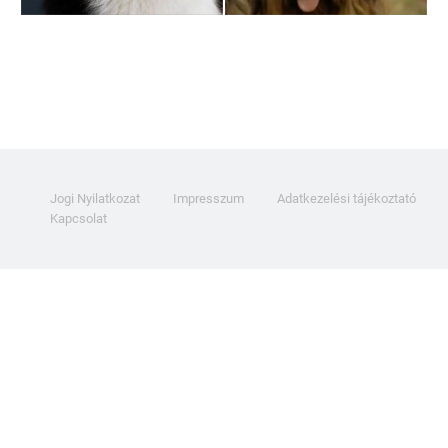
Jogi Nyilatkozat
Impresszum
Adatkezelési tájékoztató
Kapcsolat