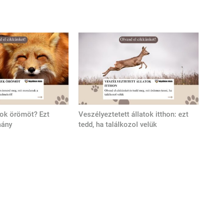
tok örömöt? Ezt
Veszélyeztetett állatok itthon: ezt
mány
tedd, ha találkozol velük