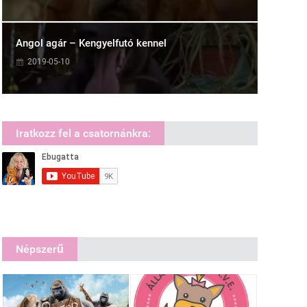
Angol agár – Kengyelfutó kennel
2019-05-10
Iratkozz fel a csatornánkra:
Népszerű