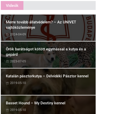
Videók
Merre tovább állatvédelem? – Az UNIVET
sajtóközleménye
2024-04-09
Örök barátságot kötött egymással a kutya és a
gepárd
2023-07-05
Katalán pásztorkutya – Délvidéki Pásztor kennel
2019-05-10
Basset Hound – My Destiny kennel
2019-05-10