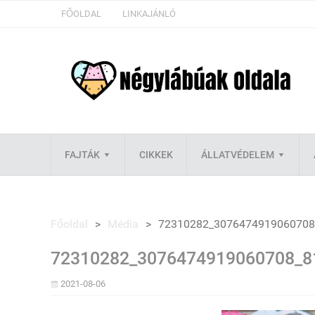
FŐOLDAL
LINKAJÁNLÓ
FAJTÁK
CIKKEK
ÁLLATVÉDELEM
Főoldal
>
Média
>
72310282_3076474919060708
72310282_3076474919060708_8
2021-08-06