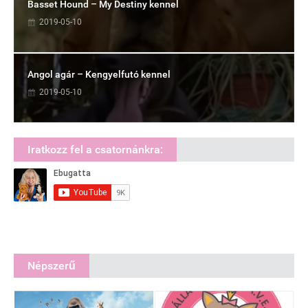
Basset Hound – My Destiny kennel
2019-05-10
Angol agár – Kengyelfutó kennel
2019-05-10
Iratkozz fel a csatornánkra:
Népszerű