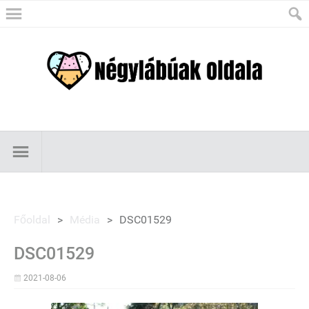
Főoldal
>
Média
>
DSC01529
DSC01529
2021-08-06