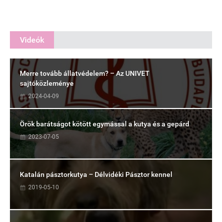
Videók
Merre tovább állatvédelem? – Az UNIVET
sajtóközleménye
2024-04-09
Örök barátságot kötött egymással a kutya és a gepárd
2023-07-05
Katalán pásztorkutya – Délvidéki Pásztor kennel
2019-05-10