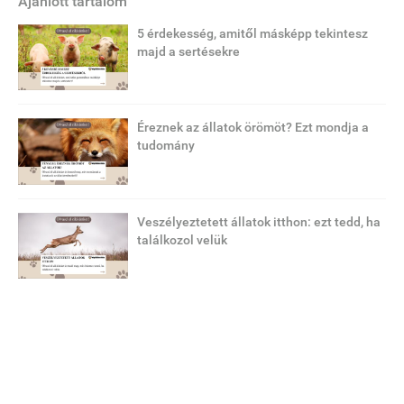
Ajánlott tartalom
5 érdekesség, amitől másképp tekintesz
majd a sertésekre
Éreznek az állatok örömöt? Ezt mondja a
tudomány
Veszélyeztetett állatok itthon: ezt tedd, ha
találkozol velük