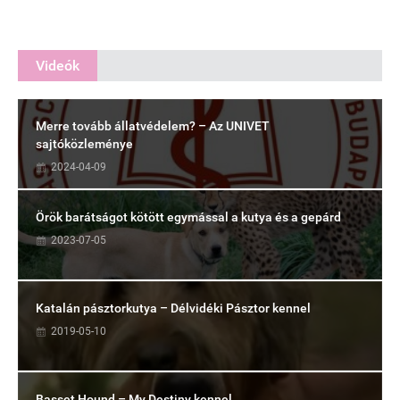
Videók
Merre tovább állatvédelem? – Az UNIVET
sajtóközleménye
2024-04-09
Örök barátságot kötött egymással a kutya és a gepárd
2023-07-05
Katalán pásztorkutya – Délvidéki Pásztor kennel
2019-05-10
Basset Hound – My Destiny kennel