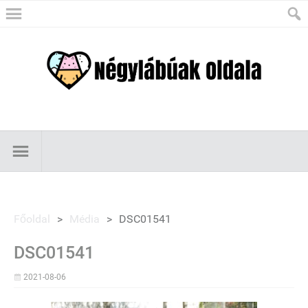
Főoldal
>
Média
>
DSC01541
DSC01541
2021-08-06