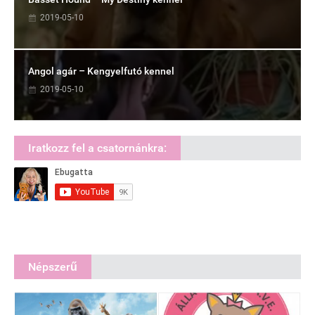
2019-05-10
Angol agár – Kengyelfutó kennel
2019-05-10
Iratkozz fel a csatornánkra:
Népszerű