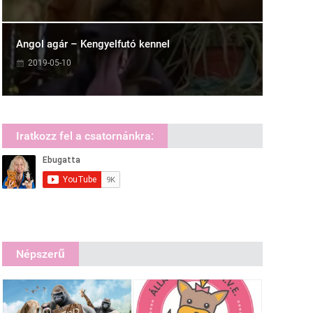
Angol agár – Kengyelfutó kennel
2019-05-10
Iratkozz fel a csatornánkra:
Népszerű