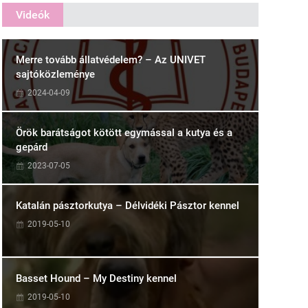
Videók
Merre tovább állatvédelem? – Az UNIVET
sajtóközleménye
2024-04-09
Örök barátságot kötött egymással a kutya és a
gepárd
2023-07-05
Katalán pásztorkutya – Délvidéki Pásztor kennel
2019-05-10
Basset Hound – My Destiny kennel
2019-05-10