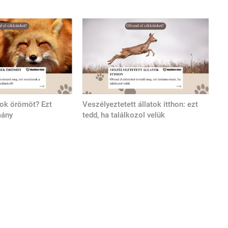
tok örömöt? Ezt
Veszélyeztetett állatok itthon: ezt
mány
tedd, ha találkozol velük