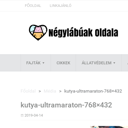
FŐOLDAL
LINKAJÁNLÓ
FAJTÁK
CIKKEK
ÁLLATVÉDELEM
Főoldal
>
Média
>
kutya-ultramaraton-768×432
kutya-ultramaraton-768×432
2019-04-14