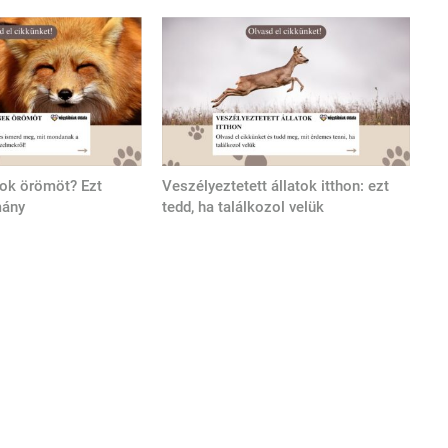
tok örömöt? Ezt
Veszélyeztetett állatok itthon: ezt
mány
tedd, ha találkozol velük