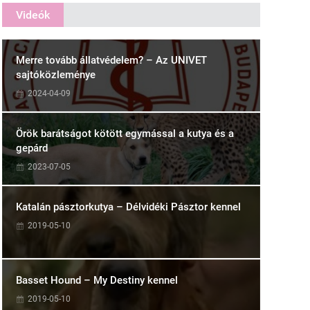
Videók
Merre tovább állatvédelem? – Az UNIVET
sajtóközleménye
2024-04-09
Örök barátságot kötött egymással a kutya és a
gepárd
2023-07-05
Katalán pásztorkutya – Délvidéki Pásztor kennel
2019-05-10
Basset Hound – My Destiny kennel
2019-05-10