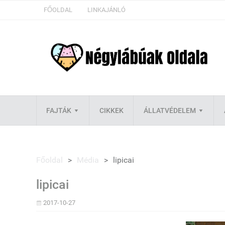
FŐOLDAL
LINKAJÁNLÓ
FAJTÁK
CIKKEK
ÁLLATVÉDELEM
Főoldal
>
Média
>
lipicai
lipicai
2017-10-27