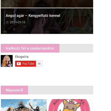
Angol agár – Kengyelfutó kennel
2019-05-10
Iratkozz fel a csatornánkra:
Népszerű