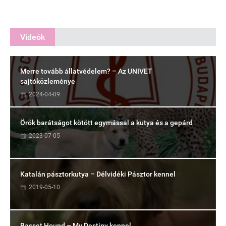
Videók
Merre tovább állatvédelem? – Az UNIVET
sajtóközleménye
2024-04-09
Örök barátságot kötött egymással a kutya és a gepárd
2023-07-05
Katalán pásztorkutya – Délvidéki Pásztor kennel
2019-05-10
Basset Hound – My Destiny kennel