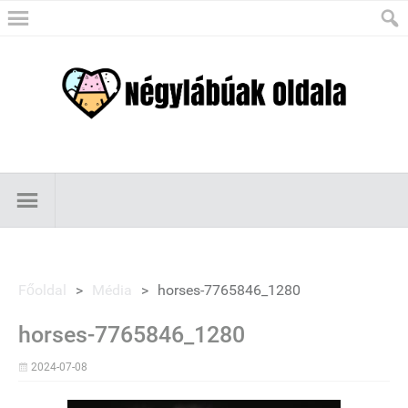
Főoldal
>
Média
>
horses-7765846_1280
horses-7765846_1280
2024-07-08