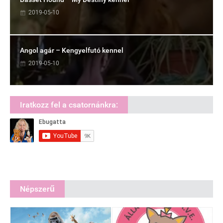
2019-05-10
Angol agár – Kengyelfutó kennel
2019-05-10
Iratkozz fel a csatornánkra:
Népszerű