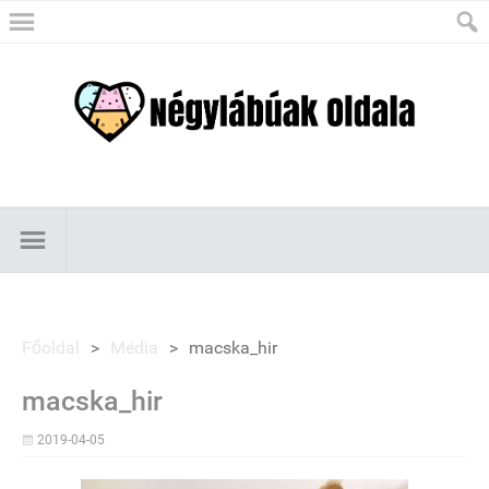
Főoldal
>
Média
>
macska_hir
macska_hir
2019-04-05