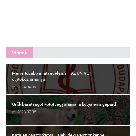
Videók
Merre tovább állatvédelem? – Az UNIVET
sajtóközleménye
2024-04-09
Örök barátságot kötött egymással a kutya és a gepárd
2023-07-05
Katalán pásztorkutya – Délvidéki Pásztor kennel