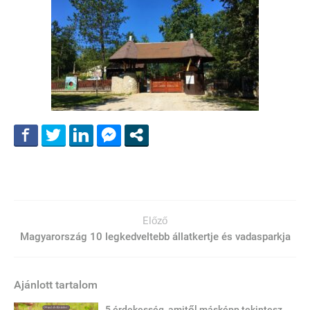
Előző
Magyarország 10 legkedveltebb állatkertje és vadasparkja
Ajánlott tartalom
5 érdekesség, amitől másképp tekintesz