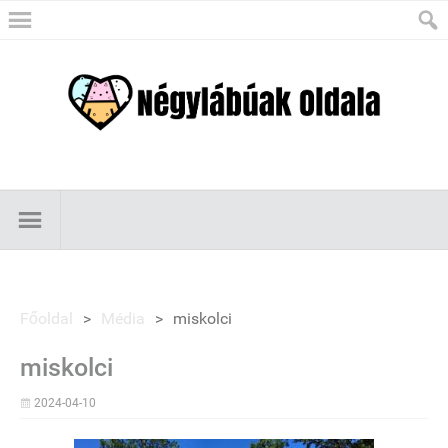
Főoldal
>
Média
>
miskolci
miskolci
2024-04-10