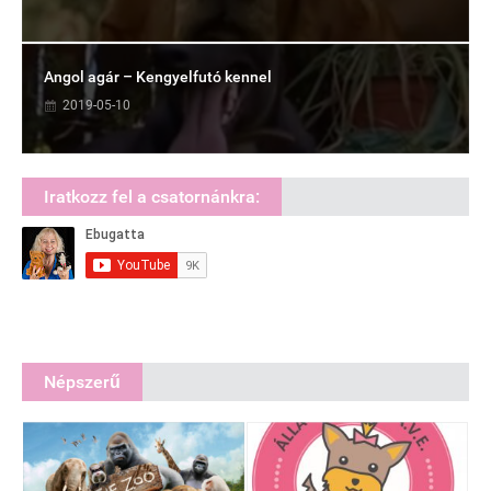
Angol agár – Kengyelfutó kennel
2019-05-10
Iratkozz fel a csatornánkra:
Népszerű