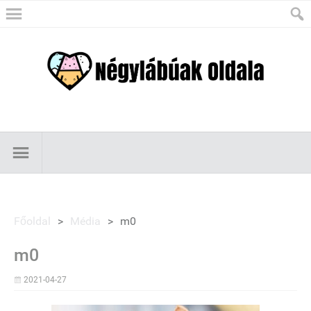
Főoldal
>
Média
>
m0
m0
2021-04-27