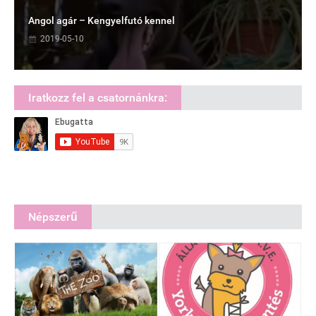
Angol agár – Kengyelfutó kennel
2019-05-10
Iratkozz fel a csatornánkra:
Népszerű