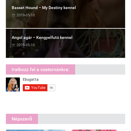
Basset Hound – My Destiny kennel
2019-05-10
Angol agár – Kengyelfutó kennel
2019-05-10
Iratkozz fel a csatornánkra:
Népszerű