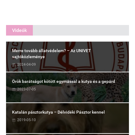
Videók
Merre tovább állatvédelem? – Az UNIVET
sajtóközleménye
2024-04-09
Örök barátságot kötött egymással a kutya és a gepárd
2023-07-05
Katalán pásztorkutya – Délvidéki Pásztor kennel
2019-05-10