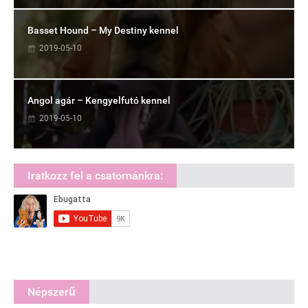
Basset Hound – My Destiny kennel
2019-05-10
Angol agár – Kengyelfutó kennel
2019-05-10
Iratkozz fel a csatornánkra:
Népszerű