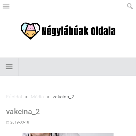
Főoldal
>
Média
>
vakcina_2
vakcina_2
2019-03-18