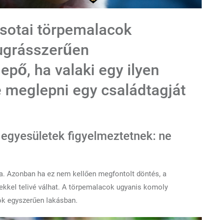
sotai törpemalacok
ugrásszerűen
ő, ha valaki egy ilyen
né meglepni egy családtagját
az egyesületek figyelmeztetnek:
ne
a. Azonban ha ez nem kellően megfontolt döntés, a
kkel telivé válhat. A törpemalacok ugyanis komoly
ók egyszerűen lakásban.