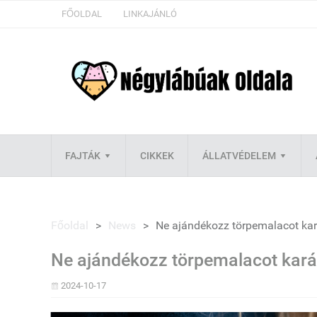
FŐOLDAL
LINKAJÁNLÓ
FAJTÁK
CIKKEK
ÁLLATVÉDELEM
Főoldal
>
News
>
Ne ajándékozz törpemalacot ka
Ne ajándékozz törpemalacot kará
2024-10-17