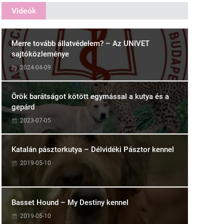
Videók
Merre tovább állatvédelem? – Az UNIVET
sajtóközleménye
2024-04-09
Örök barátságot kötött egymással a kutya és a
gepárd
2023-07-05
Katalán pásztorkutya – Délvidéki Pásztor kennel
2019-05-10
Basset Hound – My Destiny kennel
2019-05-10