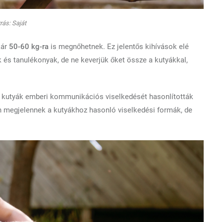
rás: Saját
kár
50-60 kg-ra
is megnőhetnek. Ez jelentős kihívások elé
sek és tanulékonyak, de ne keverjük őket össze a kutyákkal,
 kutyák emberi kommunikációs viselkedését hasonlították
n megjelennek a kutyákhoz hasonló viselkedési formák, de