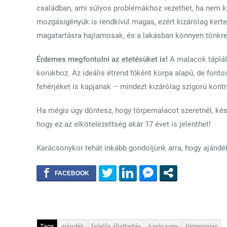
családban, ami súlyos problémákhoz vezethet, ha nem 
mozgásigényük is rendkívül magas, ezért kizárólag ker
magatartásra hajlamosak, és a lakásban könnyen tönkr
Érdemes megfontolni az etetésüket is!
A malacok táplál
korukhoz. Az ideális étrend főként korpa alapú, de fonto
fehérjéket is kapjanak – mindezt kizárólag szigorú kontro
Ha mégis úgy döntesz, hogy törpemalacot szeretnél, kész
hogy ez az elkötelezettség akár 17 évet is jelenthet!
Karácsonykor tehát inkább gondoljunk arra, hogy ajándék
Tags
ajándék
felelős állattartás
karácsony
törpemalac