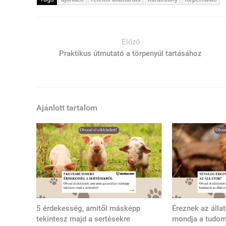
Előző
Praktikus útmutató a törpenyúl tartásához
Ajánlott tartalom
5 érdekesség, amitől másképp
Éreznek az álla
tekintesz majd a sertésekre
mondja a tudo