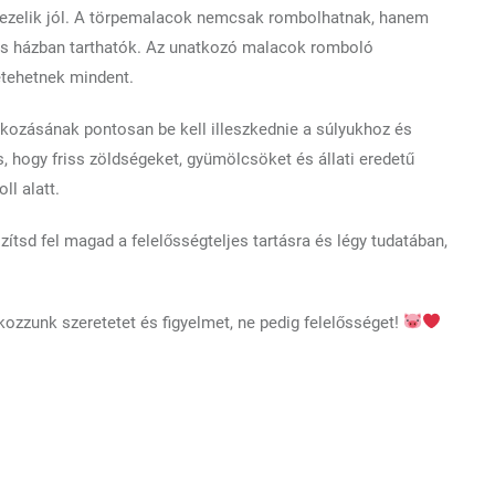
kezelik jól. A törpemalacok nemcsak rombolhatnak, hanem
tes házban tarthatók. Az unatkozó malacok romboló
etehetnek mindent.
kozásának pontosan be kell illeszkednie a súlyukhoz és
s, hogy friss zöldségeket, gyümölcsöket és állati eredetű
ll alatt.
ítsd fel magad a felelősségteljes tartásra és légy tudatában,
ozzunk szeretetet és figyelmet, ne pedig felelősséget!