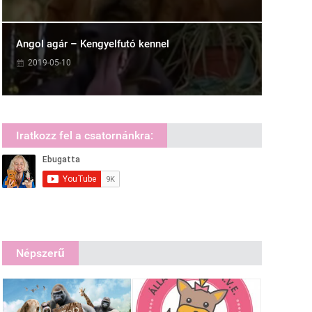
Angol agár – Kengyelfutó kennel
2019-05-10
Iratkozz fel a csatornánkra:
Népszerű