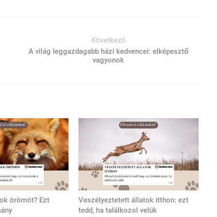
Következő
A világ leggazdagabb házi kedvencei: elképesztő
vagyonok
tok örömöt? Ezt
Veszélyeztetett állatok itthon: ezt
mány
tedd, ha találkozol velük