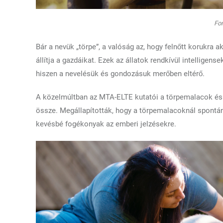
For
Bár a nevük „törpe”, a valóság az, hogy felnőtt korukra a
állítja a gazdáikat. Ezek az állatok rendkívül intelligen
hiszen a nevelésük és gondozásuk merőben eltérő.
A közelmúltban az MTA-ELTE kutatói a törpemalacok és
össze. Megállapították, hogy a törpemalacoknál spontá
kevésbé fogékonyak az emberi jelzésekre.