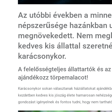
Az utóbbi években a minne
népszerűsége hazánkban 
megnövekedett. Nem meglep
kedves kis állattal szeret
karácsonykor.
A felelősségteljes állattartók és 
ajándékozz törpemalacot!
Karácsonykor sokan választanak háziállatokat ajándékb
kezdetben kedves kis jószág élete hamarosan nehézsége
gondozást igényelnek és fontos tudni, hogy nem tarthat